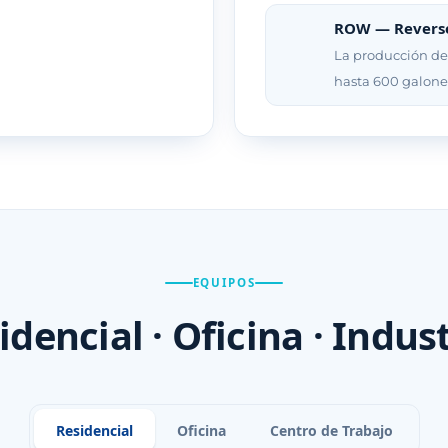
ROW — Reverse
La producción de
hasta 600 galone
EQUIPOS
idencial · Oficina · Indust
Residencial
Oficina
Centro de Trabajo