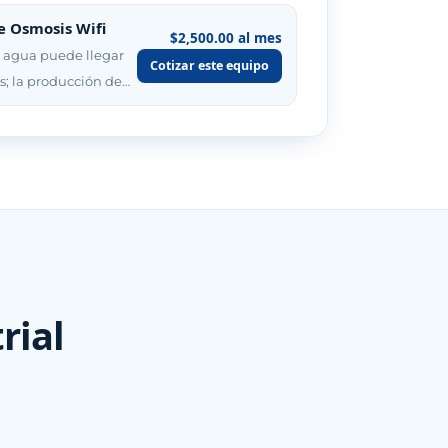
 Osmosis Wifi
$2,500.00 al mes
 agua puede llegar
Cotizar este equipo
s; la producción de…
rial