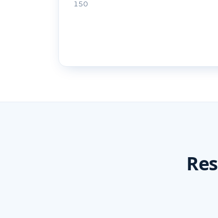
150
Res