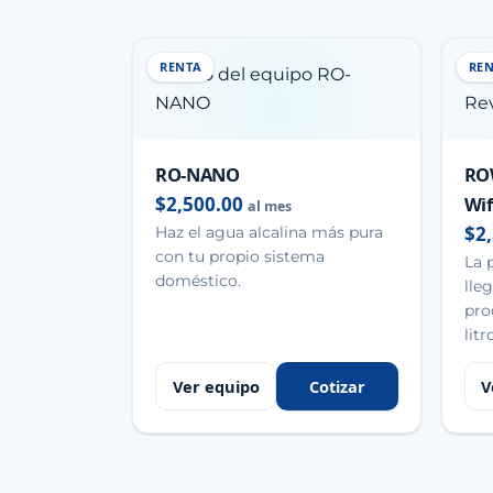
RENTA
RE
RO-NANO
RO
$2,500.00
Wif
al mes
$2
Haz el agua alcalina más pura
con tu propio sistema
La 
doméstico.
lle
pro
lit
Ver equipo
Cotizar
V