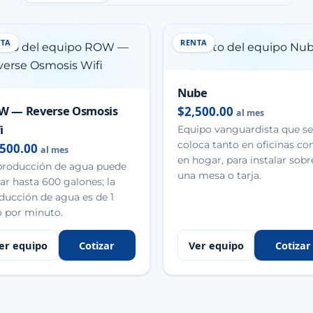
NTA
RENTA
Nube
W — Reverse Osmosis
$2,500.00
al mes
i
Equipo vanguardista que se
coloca tanto en oficinas c
,500.00
al mes
en hogar, para instalar sobr
producción de agua puede
una mesa o tarja.
gar hasta 600 galones; la
ducción de agua es de 1
ro por minuto.
er equipo
Cotizar
Ver equipo
Cotizar